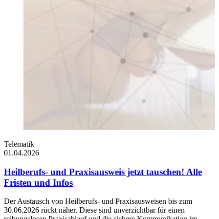
Telematik
T
01.04.2026
1
Heilberufs- und Praxisausweis jetzt tauschen! Alle
Fristen und Infos
V
z
Der Austausch von Heilberufs- und Praxisausweisen bis zum
K
30.06.2026 rückt näher. Diese sind unverzichtbar für einen
w
reibungslosen Praxisablauf und die sichere Kommunikation im