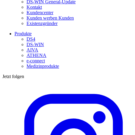
DS-WIN General-Update
Kontakt
Kundencenter
Kunden werben Kunden
Existenzgründer
Produkte
DS4
DS-WIN
AIVA
ATHENA
e-connect
Medizinprodukte
Jetzt folgen