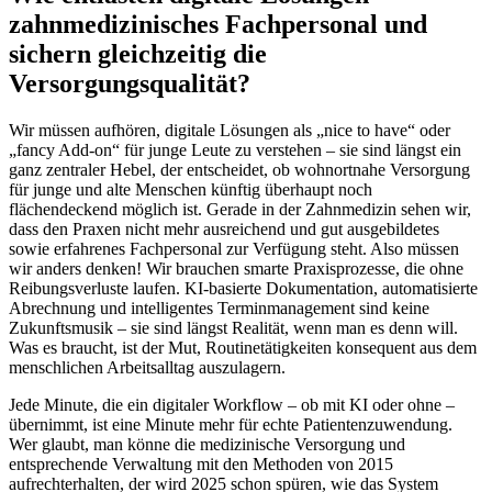
zahnmedizinisches Fachpersonal und
sichern gleichzeitig die
Versorgungsqualität?
Wir müssen aufhören, digitale Lösungen als „nice to have“ oder
„fancy Add-on“ für junge Leute zu verstehen – sie sind längst ein
ganz zentraler Hebel, der entscheidet, ob wohnortnahe Versorgung
für junge und alte Menschen künftig überhaupt noch
flächendeckend möglich ist. Gerade in der Zahnmedizin sehen wir,
dass den Praxen nicht mehr ausreichend und gut ausgebildetes
sowie erfahrenes Fachpersonal zur Verfügung steht. Also müssen
wir anders denken! Wir brauchen smarte Praxisprozesse, die ohne
Reibungsverluste laufen. KI-basierte Dokumentation, automatisierte
Abrechnung und intelligentes Terminmanagement sind keine
Zukunftsmusik – sie sind längst Realität, wenn man es denn will.
Was es braucht, ist der Mut, Routinetätigkeiten konsequent aus dem
menschlichen Arbeitsalltag auszulagern.
Jede Minute, die ein digitaler Workflow – ob mit KI oder ohne –
übernimmt, ist eine Minute mehr für echte Patientenzuwendung.
Wer glaubt, man könne die medizinische Versorgung und
entsprechende Verwaltung mit den Methoden von 2015
aufrechterhalten, der wird 2025 schon spüren, wie das System