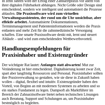
In zehn Jahren wird der Erfolg einer Zahnarztpraxis vor allem von
ihrer digitalen Führbarkeit abhängen. Nicht Größe oder Design sind
entscheidend, sondern wie intelligent und automatisiert die Prozesse
ablaufen.
Die Praxissoftware wird zum virtuellen
Verwaltungsassistenten, der rund um die Uhr unsichtbar, aber
effektiv arbeitet.
Automatisierte Dokumentationen,
Terminmanagement und Patienteninformationen werden die Praxis
entlasten und mehr Zeit für die zahnmedizinische Versorgung
schaffen. Eine smarte Praxissoftware denkt mit, lernt und steuert
Abläufe – und wird zum entscheidenden Wettbewerbsvorteil.
Handlungsempfehlungen für
Praxisinhaber und Existenzgründer
Der wichtigste Rat lautet:
Anfangen statt abwarten!
Mut zur
Veränderung ist hier entscheidend. Digitalisierung kostet zwar Zeit,
spart aber langfristig Ressourcen und Personal. Praxisinhaber sollten
ihre Praxisverwaltung so gestalten, wie sie diese in Zukunft haben
wollen – digital, flexibel und intuitiv. Existenzgründer haben den
Vorteil, von Beginn an mit modernen Systemen zu arbeiten und so
ein starkes Fundament zu legen. Dampsoft als Marktführer im
Bereich der Zahnarztsoftware bietet neben technischen Lösungen
auch Beratung, Support und Schulungen an, um Praxisinhaber
bestmöglich zu begleiten.