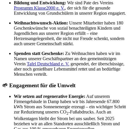
Bildung und Entwicklung:
Wir sind Pate des Vereins
Programm Klasse2000 e. V.
, der sich für die gesunde
Entwicklung von Grundschülern in unserer Region engagiert.
Weihnachtswunsch-Aktion:
Unsere Mitarbeiter haben 180
Geschenkwünsche von sozial benachteiligten Kindern und
Jugendlichen aus unserer Region erfüllt – eine
Herzensangelegenheit, die nicht nur Freude schenkt, sondern
auch unsere Gemeinschaft stärkt.
Spenden statt Geschenke:
Zu Weihnachten haben wir im
Namen unserer Geschäftspartner an den gemeinnützigen
Verein
Tafel Deutschland e. V.
gespendet, der überschüssige,
aber noch genießbare Lebensmittel rettet und an bedürftige
Menschen verteilt.
🌱 Engagement für die Umwelt
Wir setzen auf regenerative Energie:
Auf unserem
Firmengebäude in Damp haben wir bis Jahresende 67.800
kWh Strom aus Sonnenenergie erzeugt – ein wichtiger Schritt
zur Reduzierung unseres CO
-Fußabdrucks. Auch an
2
Wolkentagen bleibt der Strom bei uns sauber. Seit 2025
beziehen wir an allen Standorten ausschließlich Strom und
Gas aus 100 % erneuerbaren Energiequellen.